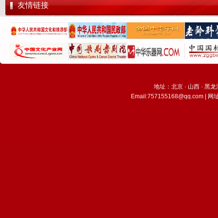
友情链接
地址：北京 · 山西 · 黑龙江 
Email:757155168@qq.com |